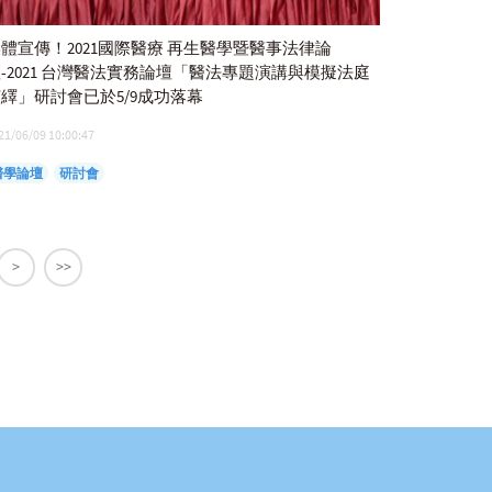
體宣傳！2021國際醫療 再生醫學暨醫事法律論
-2021 台灣醫法實務論壇「醫法專題演講與模擬法庭
繹」研討會已於5/9成功落幕
21/06/09 10:00:47
醫學論壇
研討會
>
>>
m