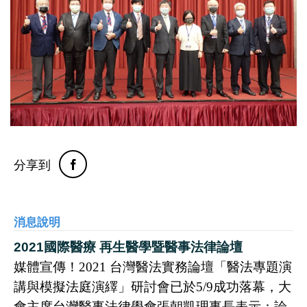
分享到
消息說明
2021
國際醫療 再生醫學暨醫事法律論壇
媒體宣傳！
2021
台灣醫法實務論壇「醫法專題演
講與模擬法庭演繹」研討會已於
5/9
成功落幕，大
會主席台灣醫事法律學會張朝凱理事長表示：論