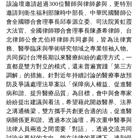
該論壇邀請超過
300
位醫師與律師參與，更特別
邀請到衛生福利部陳時中部長、中華民國醫師公
會全國聯合會理事長邱泰源立委、司法院黃虹霞
大法官、全國律師聯合會理事長陳彥希律師、台
北律師公會尤伯祥律師共同參與，皆為法律實
務、醫學臨床與學術研究領域之專業領袖人物。
共同探討台灣長期以來醫療糾紛的處理方式，一
直都是雙方對立的模式，還未普遍實踐「第三方
調解」的措施。針對近年持續討論的醫療事故預
防及爭議處理法草案以「保障病人權益、促進醫
病和諧、提升醫療品質」為目標，會中與會專家
紛紛提出建議與看法，希望藉此開啟醫界、法界
之溝通橋梁，雙方攜手共創更合適的法，促進醫
病關係更和諧。透過本次論壇，再次重申醫事與
法律人員兩造之間需要「對話」，透過交流共同
討論出更好的方向，能在法律的基礎下，達到保