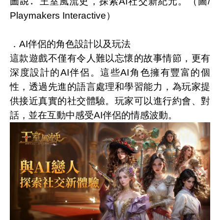
圖說：
王室風流史，探索
AI
社交新紀元。（圖
/
Playmakers
Interactive
）
．
AI
伴侶的角色設計以及玩法
這款遊戲不僅有令人難以忘懷的故事情節，更有
深度設計的
AI
伴侶。這些
AI
角色擁有豐富的個
性，透過先進的語言處理和學習能力，為玩家提
供接近真實的社交體驗。玩家可以進行約會、對
話，並在互動中感受
AI
伴侶的情感波動。