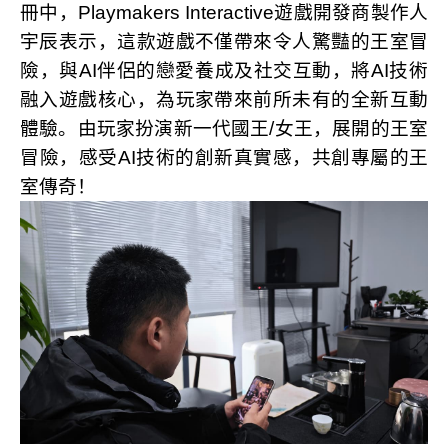
冊中，
Playmakers
Interactive
遊戲開發商製作人
宇辰表示，這款遊戲不僅帶來令人驚豔的王室冒
險，與
AI
伴侶的戀愛養成及社交互動，將
AI
技術
融入遊戲核心，為玩家帶來前所未有的全新互動
體驗。由玩家扮演新一代國王
/
女王，展開的王室
冒險，感受
AI
技術的創新真實感，共創專屬的王
室傳奇！