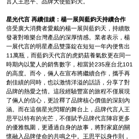
言人王思平、品牌大使藍鈞天。
星光代言 再續佳績：楊一展與藍鈞天持續合作
倍受廣大消費者愛戴的楊一展與藍鈞天，持續散
發著對唯樂台灣產品的深厚情感。業者表示，楊
一展代言的明星產品雙藻錠在短短一年內便售出
11
萬瓶，而藍鈞天代言的虎奶菇養氣飲更在同一
時期內以驚人的銷售數字，相當於
235
座台北
101
的高度。而今，倆人在宣布將繼續合作，攜手再
創佳績的同時，也以激情洋溢的話語，分享了對
品牌的熱愛之情。這段經驗豐富的旅程不僅展現
了倆人的信心，更詮釋了品牌核心價值的深刻內
涵。而在這個星光閃耀的舞台上，品牌代言人王
思平以特有的光芒，不僅賦予品牌代言陣容更多
的優雅氛圍，更通過自身的故事，將對家庭的關
懷融入品牌使命的共鳴之中。王思平以身作則，