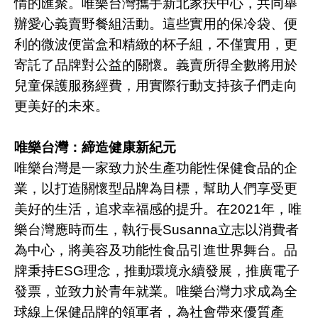
情的匯聚。唯樂台灣攜手新北家扶中心，共同舉
辦愛心義賣野餐組活動。這些實用的保冷袋、便
利的微波便當盒和精緻的杯子組，不僅實用，更
寄託了品牌對公益的關懷。義賣所得全數將用於
兒童保護服務經費，用實際行動支持孩子們走向
更美好的未來。
唯樂台灣：締造健康新紀元
唯樂台灣是一家致力於生產功能性保健食品的企
業，以打造關懷型品牌為目標，幫助人們享受更
美好的生活，追求幸福感的提升。在
2021
年，唯
樂台灣應時而生，執行長
Susanna
立志以消費者
為中心，將美容及功能性食品引進世界舞台。品
牌秉持
ESG
理念，推動環境永續發展，推廣電子
發票，並致力於青年就業。唯樂台灣力求成為全
球線上保健品牌的領軍者，為社會帶來優質產