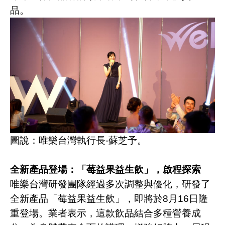
品。
圖說：唯樂台灣執行長
-
蘇芝予。
全新產品登場：「莓益果益生飲」，啟程探索
唯樂台灣研發團隊經過多次調整與優化，研發了
全新產品「莓益果益生飲」，即將於
8
月
16
日隆
重登場。業者表示，這款飲品結合多種營養成