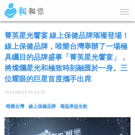
菁英星光饗宴 線上保健品牌璀璨登場！
線上保健品牌，唯樂台灣舉辦了一場極
具矚目的品牌盛事「菁英星光饗宴」，
將燦爛星光和極致時刻融匯於一身。三
位耀眼的巨星首度攜手出席
2023/08/24 09:23:35
唯樂台灣
線上保健品牌
莓益果益生飲